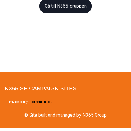
Gå till N365-gruppen
N365 SE CAMPAIGN SITES
Privacy policy
|
Consent choices
© Site built and managed by N365 Group